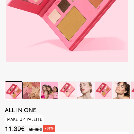
ALL IN ONE
MAKE-UP-PALETTE
11.39€
59.95€
-81%