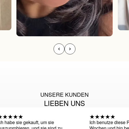
UNSERE KUNDEN
LIEBEN UNS
habe sie gekauft, um sie
Ich benutze diese Pac
uprobieren, und sie sind zu
Wochen und bin begeis