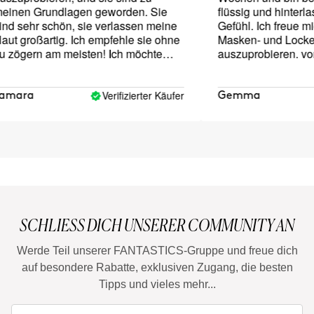
nen Grundlagen geworden. Sie
flüssig und hinterlasse
 sehr schön, sie verlassen meine
Gefühl. Ich freue mich
 großartig. Ich empfehle sie ohne
Masken- und Lockenp
ögern am meisten! Ich möchte
auszuprobieren. vom 
r Dinge ausprobieren
überrascht
Verifizierter Käufer
ara
Gemma
SCHLIESS DICH UNSERER COMMUNITY AN
Werde Teil unserer FANTASTICS-Gruppe und freue dich
auf besondere Rabatte, exklusiven Zugang, die besten
Tipps und vieles mehr...