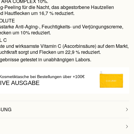
L AHA COMPLEX 10%.
ng-Peeling für die Nacht, das abgestorbene Hautzellen
nd Hautflecken um 16,7 % reduziert.
OLUTE
sstarke Anti-Aging-, Feuchtigkeits- und Verjüngungscreme,
lecken um 10% reduziert.
L C
nste und wirksamste Vitamin C (Ascorbinsäure) auf dem Markt,
uchtkraft sorgt und Flecken um 22,9 % reduziert.
rgebnisse getestet in unabhängigen Labors.
Kosmetiktasche bei Bestellungen über +100€
IVE AUSGABE
BUNG