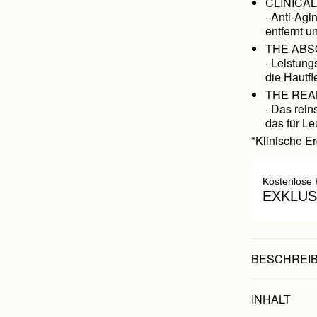
CLINICA
· Anti-Agi
entfernt u
THE ABS
· Leistung
die Hautf
THE REA
· Das rei
das für Le
*Klinische E
Kostenlose 
EXKLUS
BESCHREI
INHALT