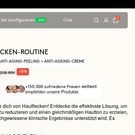
0
Set konfigurieren
Club
-20%
ECKEN-ROUTINE
 ANTI-AGING-PEELING + ANTI-AGEING-CREME
208.85€
-15%
weltweit
+150.000 zufriedene Frauen
empfehlen unsere Produkte
 dich von Hautflecken! Entdecke die effektivste Lösung, um
zu reduzieren und einen gleichmäßigen Hautton zu erzielen,
chgewiesene klinische Ergebnisse unterstützt wird. Es