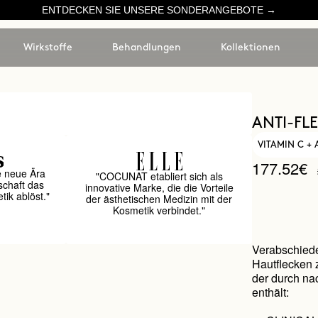
ENTDECKEN SIE UNSERE SONDERANGEBOTE →
Wirkstoffe
Behandlungen
Kollektionen
ANTI-FL
VITAMIN C +
177.52€
e neue Ära
"COCUNAT etabliert sich als
schaft das
innovative Marke, die die Vorteile
ik ablöst."
der ästhetischen Medizin mit der
Kosmetik verbindet."
Verabschiede
Hautflecken 
der durch na
enthält: