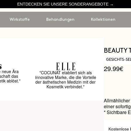
ENTDECKEN SIE UNSERE SONDERANGEBOTE →
Wirkstoffe
Behandlungen
Kollektionen
BEAUTY 
GESICHTS-S
29.99€
e neue Ära
"COCUNAT etabliert sich als
schaft das
innovative Marke, die die Vorteile
ik ablöst."
der ästhetischen Medizin mit der
Kosmetik verbindet."
Allmählicher 
einer sofort
* Sichtbare 
Kostenlose 