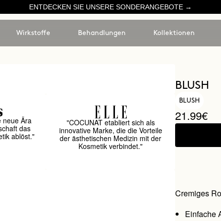
ENTDECKEN SIE UNSERE SONDERANGEBOTE →
Wirkstoffe
Behandlungen
Kollektionen
BLUSH
BLUSH
21.99€
e neue Ära
"COCUNAT etabliert sich als
schaft das
innovative Marke, die die Vorteile
ik ablöst."
der ästhetischen Medizin mit der
Kosmetik verbindet."
Cremiges R
Einfache