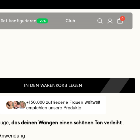
0
Set konfigurieren
Club
-20%
IN DEN WARENKORB LEGEN
weltweit
+150.000 zufriedene Frauen
empfehlen unsere Produkte
ouge,
.
das deinen Wangen einen schönen Ton verleiht
 Anwendung