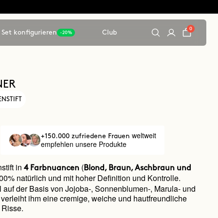
0
Set konfigurieren
Club
-20%
NER
NSTIFT
weltweit
+150.000 zufriedene Frauen
empfehlen unsere Produkte
tift in
(
4 Farbnuancen
Blond, Braun, Aschbraun und
100% natürlich und mit hoher Definition und Kontrolle.
 auf der Basis von Jojoba-, Sonnenblumen-, Marula- und
 verleiht ihm eine cremige, weiche und hautfreundliche
 Risse.