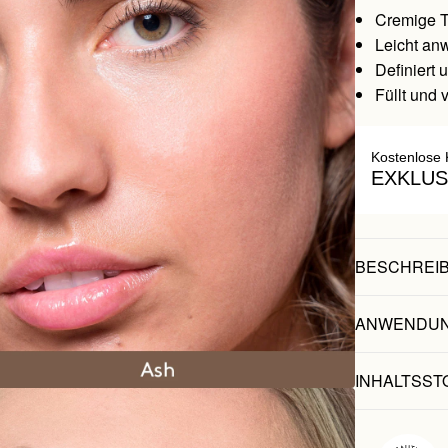
Cremige T
Leicht an
Definiert
Füllt und 
Kostenlose 
EXKLUS
BESCHREI
ANWENDU
INHALTSST