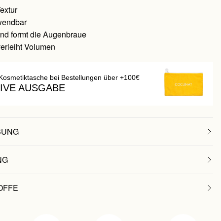
extur
wendbar
 und formt die Augenbraue
verleiht Volumen
Kosmetiktasche bei Bestellungen über +100€
IVE AUSGABE
BUNG
NG
OFFE