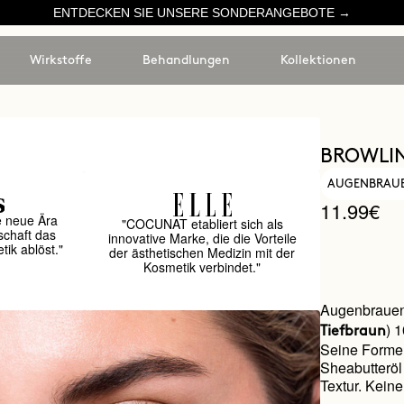
ENTDECKEN SIE UNSERE SONDERANGEBOTE →
Wirkstoffe
Behandlungen
Kollektionen
BROWLI
AUGENBRAUE
11.99€
e neue Ära
"COCUNAT etabliert sich als
schaft das
innovative Marke, die die Vorteile
ik ablöst."
der ästhetischen Medizin mit der
Kosmetik verbindet."
Augenbrauens
) 
Tiefbraun
Seine Formel
Sheabutteröl
Textur. Keine