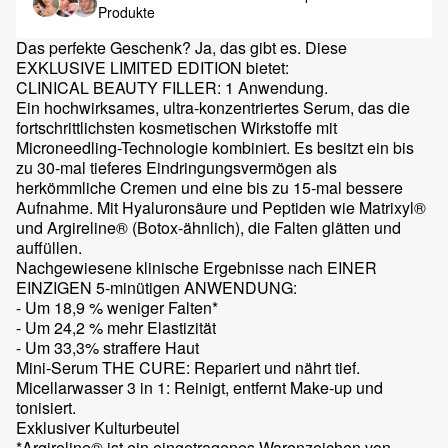
Produkte
Das perfekte Geschenk? Ja, das gibt es. Diese
EXKLUSIVE LIMITED EDITION bietet:
CLINICAL BEAUTY FILLER: 1 Anwendung.
Ein hochwirksames, ultra-konzentriertes Serum, das die
fortschrittlichsten kosmetischen Wirkstoffe mit
Microneedling-Technologie kombiniert. Es besitzt ein bis
zu 30-mal tieferes Eindringungsvermögen als
herkömmliche Cremen und eine bis zu 15-mal bessere
Aufnahme. Mit Hyaluronsäure und Peptiden wie Matrixyl®
und Argireline® (Botox-ähnlich), die Falten glätten und
auffüllen.
Nachgewiesene klinische Ergebnisse nach EINER
EINZIGEN 5-minütigen ANWENDUNG:
- Um 18,9 % weniger Falten*
- Um 24,2 % mehr Elastizität
- Um 33,3% straffere Haut
Mini-Serum THE CURE: Repariert und nährt tief.
Micellarwasser 3 in 1: Reinigt, entfernt Make-up und
tonisiert.
Exklusiver Kulturbeutel
*Argireline® ist ein eingetragenes Warenzeichen von