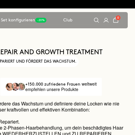
0
Set konfigurieren
Club
-20%
REPAIR AND GROWTH TREATMENT
REPARIERT UND FÖRDERT DAS WACHSTUM.
weltweit
+150.000 zufriedene Frauen
empfehlen unsere Produkte
ördere das Wachstum und definiere deine Locken wie nie
ser kraftvollen und effektiven Kombination:
epariert.
ive 2-Phasen-Haarbehandlung, um dein beschädigtes Haar
ndig WIEDERHERZUSTELLEN und ZU REPARIEREN.