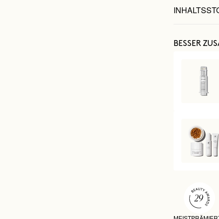
INHALTSST
BESSER ZU
MEISTPRÄMIER