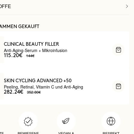
OFFE
SAMMEN GEKAUFT
CLINICAL BEAUTY FILLER
Anti-Aging-Serum + Mikroinfusion
144€
115.20€
SKIN CYCLING ADVANCED +50
Peeling, Retinal, Vitamin C und Anti-Aging
352.80€
282.24€
TE
BEWIESENE
VEGAN &
RESPEKT