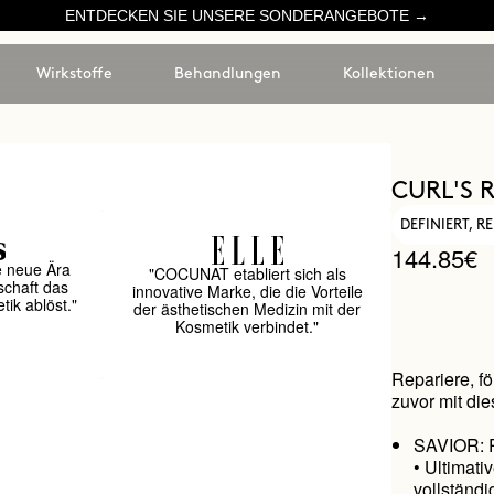
ENTDECKEN SIE UNSERE SONDERANGEBOTE →
Wirkstoffe
Behandlungen
Kollektionen
CURL'S 
DEFINIERT, 
144.85€
e neue Ära
"COCUNAT etabliert sich als
schaft das
innovative Marke, die die Vorteile
ik ablöst."
der ästhetischen Medizin mit der
Kosmetik verbindet."
Repariere, f
zuvor mit die
SAVIOR: R
• Ultimat
vollstä