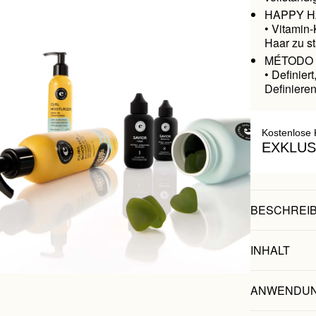
HAPPY HAI
• Vitamin
Haar zu s
MÉTODO CU
• Definier
Definiere
Kostenlose 
EXKLUS
BESCHREI
INHALT
ANWENDU