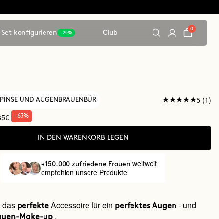
0
Set konfigurieren
Club
-20%
5 (1)
NPINSE UND AUGENBRAUENBÜR
65€
-63%
IN DEN WARENKORB LEGEN
weltweit
+150.000 zufriedene Frauen
empfehlen unsere Produkte
t das
Accessoire für ein
- und
perfekte
perfektes Augen
.
auen-Make-up