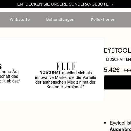
ENTDECKEN SIE UNSERE SONDERANGEBOTE →
Wirkstoffe
Behandlungen
Kollektionen
EYETOOL
LIDSCHATTE
5.42€
14.
e neue Ära
"COCUNAT etabliert sich als
schaft das
innovative Marke, die die Vorteile
ik ablöst."
der ästhetischen Medizin mit der
Kosmetik verbindet."
Eyetool is
Augenbr