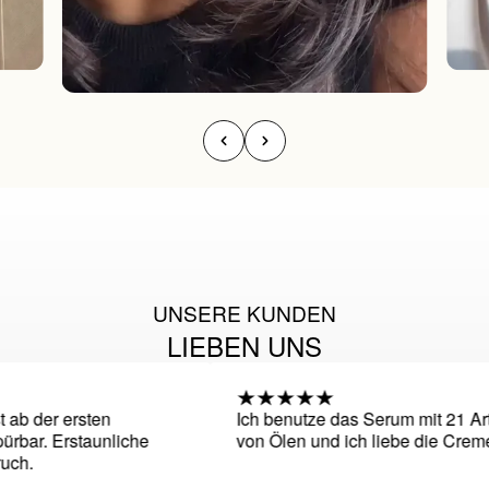
UNSERE KUNDEN
LIEBEN UNS
b der ersten
Ich benutze das Serum mit 21 Arten
r. Erstaunliche
von Ölen und ich liebe die Creme
h.