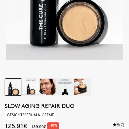
SLOW AGING REPAIR DUO
GESICHTSSERUM & CREME
125.91€
5
(7)
139.90€
-10%