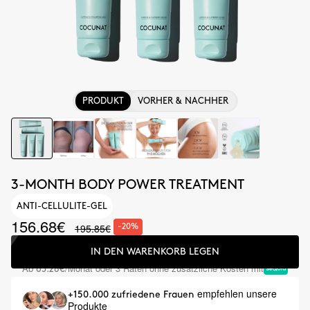
PRODUKT
VORHER & NACHHER
3-MONTH BODY POWER TREATMENT
ANTI-CELLULITE-GEL
156.68€
195.85€
-20%
IN DEN WARENKORB LEGEN
Ab
/Monat oder 3 Raten ohne zusätzliche Kosten mit
65.28€
empfehlen unsere
+150.000 zufriedene Frauen
Produkte