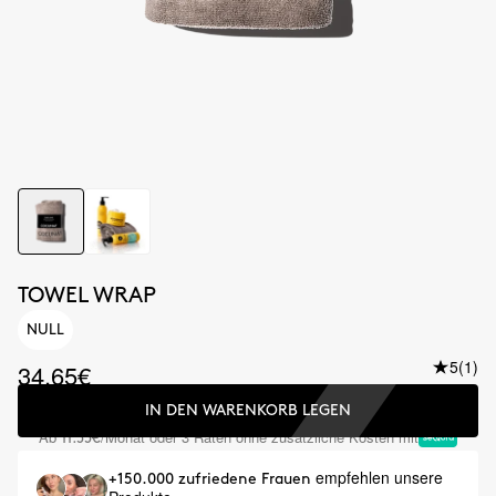
TOWEL WRAP
NULL
5
(1)
34.65€
IN DEN WARENKORB LEGEN
Ab
/Monat oder 3 Raten ohne zusätzliche Kosten mit
11.55€
empfehlen unsere
+150.000 zufriedene Frauen