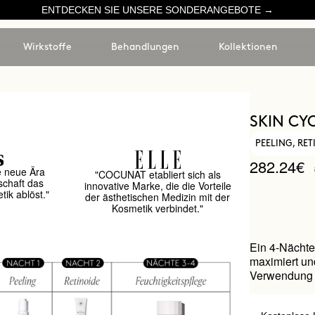
ENTDECKEN SIE UNSERE SONDERANGEBOTE →
Wirkstoffe
Behandlungen
Kollektionen
SKIN CY
PEELING, RE
282.24€
e neue Ära
"COCUNAT etabliert sich als
schaft das
innovative Marke, die die Vorteile
ik ablöst."
der ästhetischen Medizin mit der
Kosmetik verbindet."
Ein 4-Nächte
maximiert un
Verwendung 