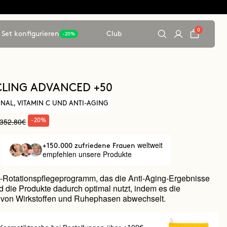
0
Set konfigurieren
Club
-20%
CLING ADVANCED +50
TINAL, VITAMIN C UND ANTI-AGING
352.80€
-20%
weltweit
+150.000 zufriedene Frauen
empfehlen unsere Produkte
-Rotationspflegeprogramm, das die Anti-Aging-Ergebnisse
d die Produkte dadurch optimal nutzt, indem es die
von Wirkstoffen und Ruhephasen abwechselt.