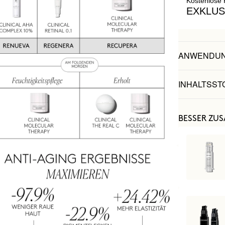
Kostenlose 
EXKLUS
ANWENDU
INHALTSST
BESSER ZU