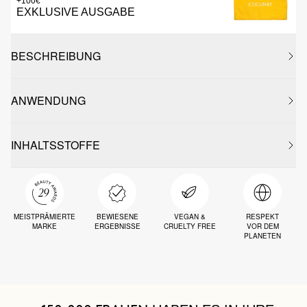
+100€
EXKLUSIVE AUSGABE
BESCHREIBUNG
ANWENDUNG
INHALTSSTOFFE
MEISTPRÄMIERTE
BEWIESENE
VEGAN &
RESPEKT
MARKE
ERGEBNISSE
CRUELTY FREE
VOR DEM
PLANETEN