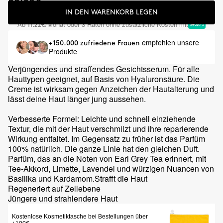
IN DEN WARENKORB LEGEN
Ab
/Monat oder 3 Raten ohne zusätzliche Kosten mit
11.22€
empfehlen unsere
+150.000 zufriedene Frauen
Produkte
Verjüngendes und straffendes Gesichtsserum. Für alle
Hauttypen geeignet, auf Basis von Hyaluronsäure. Die
Creme ist wirksam gegen Anzeichen der Hautalterung und
lässt deine Haut länger jung aussehen.
Verbesserte Formel: Leichte und schnell einziehende
Textur, die mit der Haut verschmilzt und ihre reparierende
Wirkung entfaltet. Im Gegensatz zu früher ist das Parfüm
100% natürlich. Die ganze Linie hat den gleichen Duft.
Parfüm, das an die Noten von Earl Grey Tea erinnert, mit
Tee-Akkord, Limette, Lavendel und würzigen Nuancen von
Basilika und Kardamom.Strafft die Haut
Regeneriert auf Zellebene
Jüngere und strahlendere Haut
Kostenlose Kosmetiktasche bei Bestellungen über