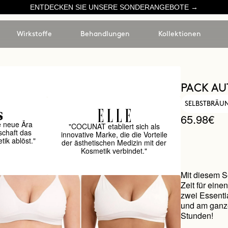
ENTDECKEN SIE UNSERE SONDERANGEBOTE →
Wirkstoffe
Behandlungen
Kollektionen
PACK A
SELBSTBRÄUN
65.98€
e neue Ära
"COCUNAT etabliert sich als
schaft das
innovative Marke, die die Vorteile
ik ablöst."
der ästhetischen Medizin mit der
Kosmetik verbindet."
Mit diesem S
Zeit für eine
zwei Essenti
und am ganze
Stunden!