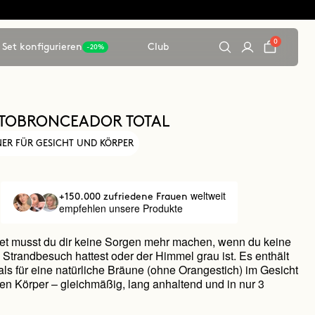
0
Set konfigurieren
Club
-20%
UTOBRONCEADOR TOTAL
ER FÜR GESICHT UND KÖRPER
weltweit
+150.000 zufriedene Frauen
empfehlen unsere Produkte
et musst du dir keine Sorgen mehr machen, wenn du keine
n Strandbesuch hattest oder der Himmel grau ist. Es enthält
als für eine natürliche Bräune (ohne Orangestich) im Gesicht
n Körper – gleichmäßig, lang anhaltend und in nur 3