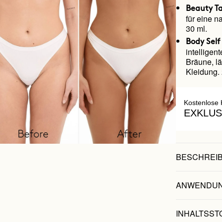
Beauty T
für eine 
30 ml.
Body Self
intellige
Bräune, lä
Kleidung.
Kostenlose 
EXKLUS
BESCHREI
ANWENDU
INHALTSST