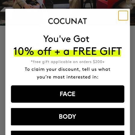
“Recuperó la visión. Y recuperó
su vida”
ELENA BARRAQUER | OPHTHALMOLOGIST
FACE
BODY