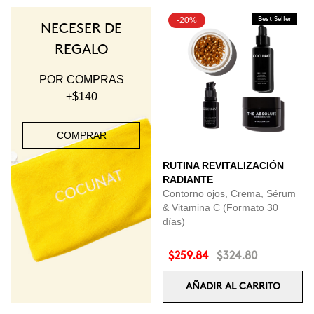
-20%
Best Seller
NECESER DE
REGALO
POR COMPRAS
+$140
COMPRAR
RUTINA REVITALIZACIÓN
RADIANTE
Contorno ojos, Crema, Sérum
& Vitamina C (Formato 30
días)
$259.84
$324.80
AÑADIR AL CARRITO