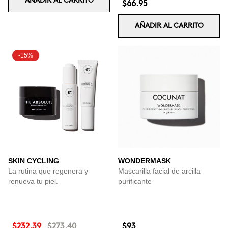
AÑADIR AL CARRITO
$66.95
AÑADIR AL CARRITO
-15%
SKIN CYCLING
WONDERMASK
La rutina que regenera y
Mascarilla facial de arcilla
renueva tu piel.
purificante
$232.39
$273.40
$93