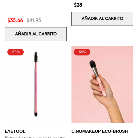
$28
AÑADIR AL CARRITO
$35.66
$41.95
AÑADIR AL CARRITO
-63%
-69%
EYETOOL
C.NOMAKEUP ECO-BRUSH
Pincel de ojos y cepillo de cejas