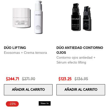
DÚO LIFTING
DÚO ANTIEDAD CONTORNO
Exosomas + Crema tensora
OJOS
Contorno ojos antiedad +
Sérum efecto lifting
$244.71
$271.90
$123.25
$136.95
AÑADIR AL CARRITO
AÑADIR AL CARRITO
-15%
New In