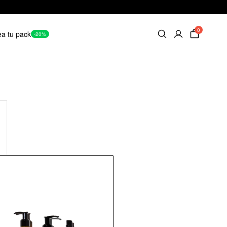
0
a tu pack
-20%