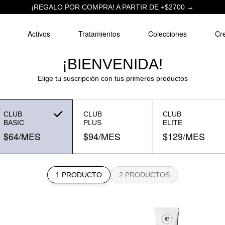
¡REGALO POR COMPRA! A PARTIR DE +$2700 →
Activos
Tratamientos
Colecciones
Cre
¡BIENVENIDA!
Elige tu suscripción con tus primeros productos
CLUB
CLUB
CLUB
BASIC
PLUS
ELITE
$64
/MES
$94
/MES
$129
/MES
1 PRODUCTO
2 PRODUCTOS