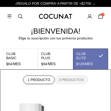
¡REGALO POR COMPRA! A PARTIR DE +$2700 →
0
¡BIENVENIDA!
Elige tu suscripción con tus primeros productos
CLUB
CLUB
CLUB
BASIC
PLUS
ELITE
$64
/MES
$94
/MES
$129
/MES
1 PRODUCTO
3 PRODUCTOS