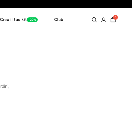
0
Crea il tuo kit
Club
-20%
rdini,