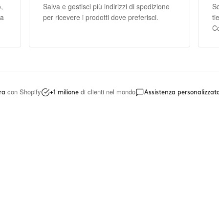
,
Salva e gestisci più indirizzi di spedizione
Sc
za
per ricevere i prodotti dove preferisci.
ti
Co
con Shopify
di clienti nel mondo
ra
+1 milione
Assistenza personalizzat