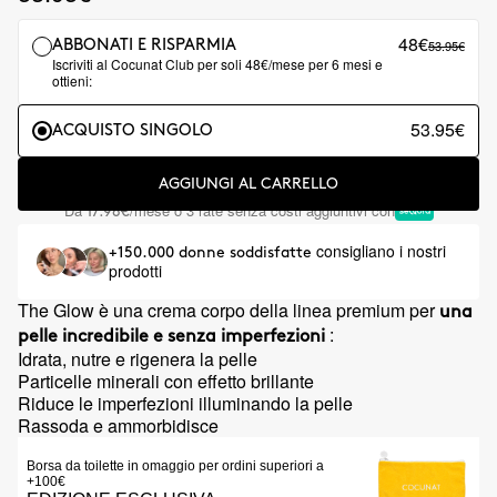
48€
53.95€
ABBONATI E RISPARMIA
Iscriviti al Cocunat Club per soli 48€/mese per 6 mesi e
ottieni:
53.95€
ACQUISTO SINGOLO
AGGIUNGI AL CARRELLO
Da
/mese o 3 rate senza costi aggiuntivi con
17.98€
consigliano i nostri
+150.000 donne soddisfatte
prodotti
The Glow è una crema corpo della linea premium per
una
:
pelle incredibile e senza imperfezioni
Idrata, nutre e rigenera la pelle
Particelle minerali con effetto brillante
Riduce le imperfezioni illuminando la pelle
Rassoda e ammorbidisce
Borsa da toilette in omaggio per ordini superiori a
+100€