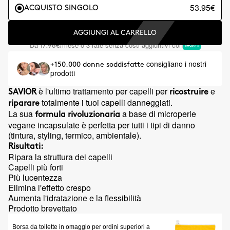
53.95€
ACQUISTO SINGOLO
AGGIUNGI AL CARRELLO
Da
/mese o 3 rate senza costi aggiuntivi con
17.98€
consigliano i nostri
+150.000 donne soddisfatte
prodotti
è l'ultimo trattamento per capelli per
e
SAVIOR
ricostruire
totalmente i tuoi capelli danneggiati.
riparare
La sua
a base di microperle
formula rivoluzionaria
vegane incapsulate è perfetta per tutti i tipi di danno
(tintura, styling, termico, ambientale).
Risultati:
Ripara la struttura dei capelli
Capelli più forti
Più lucentezza
Elimina l'effetto crespo
Aumenta l'idratazione e la flessibilità
Prodotto brevettato
Borsa da toilette in omaggio per ordini superiori a