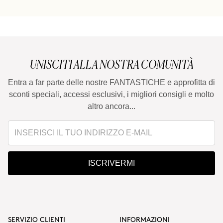
È adatto per il Metodo Curly?
Posso usare i prodotti separatamente?
UNISCITI ALLA NOSTRA COMUNITÀ
Entra a far parte delle nostre FANTASTICHE e approfitta di
È adatto per capelli trattati con cheratina o
sconti speciali, accessi esclusivi, i migliori consigli e molto
stiratura giapponese?
altro ancora...
ISCRIVERMI
SERVIZIO CLIENTI
INFORMAZIONI