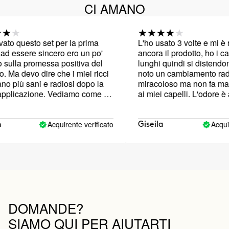
CI AMANO
 questo set per la prima
L'ho usato 3 volte e mi è rim
 essere sincero ero un po'
ancora il prodotto, ho i capel
ulla promessa positiva del
lunghi quindi si distendono
Ma devo dire che i miei ricci
noto un cambiamento radica
più sani e radiosi dopo la
miracoloso ma non fa male
licazione. Vediamo come si
ai miei capelli. L'odore è a
opo pochi utilizzi!
gradevole, mi ricorda la plast
Acquirente verificato
Acquirent
Giseila
DOMANDE?
SIAMO QUI PER AIUTARTI