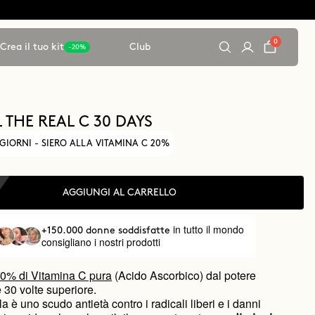
0
Crea il tuo kit
Club
-20%
 THE REAL C 30 DAYS
GIORNI - SIERO ALLA VITAMINA C 20%
AGGIUNGI AL CARRELLO
in tutto il mondo
+150.000 donne soddisfatte
consigliano i nostri prodotti
0% di Vitamina C pura
(Acido Ascorbico) dal potere
 30 volte superiore.
a è uno scudo antietà contro i radicali liberi e i danni