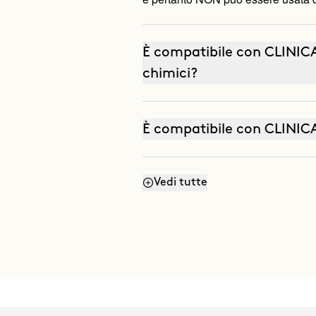
È compatibile con CLINIC
chimici?
È compatibile con CLINICAL
Vedi tutte
Posso usarlo con THE ABS
(siero nutritivo)?
Posso usarlo d’estate?