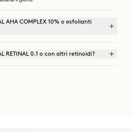
AL AHA COMPLEX 10% o esfolianti
 RETINAL 0.1 o con altri retinoidi?
OLUTE (crema antietà) o THE CURE