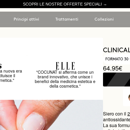
SCOPRI LE NOSTRE OFFERTE SPECIALI →
Principi attivi
Trattamenti
Collezioni
CLINICAL
FORMATO 30 
64.95€
a nuova era
"COCUNAT si afferma come un
ituisce il
brand innovativo, che unisce i
metica."
benefici della medicina estetica e
della cosmetica."
Siero con il
2
antiossidante
La sua formul