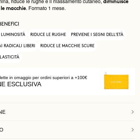
lumina, riduce le rughe e il rilassamento cutaneo,
diminuisce
. Formato 1 mese.
 le macchie
BENEFICI
 LUMINOSITÀ
RIDUCE LE RUGHE
PREVIENE I SEGNI DELL'ETÀ
I RADICALI LIBERI
RIDUCE LE MACCHIE SCURE
LASTICITÀ
lette in omaggio per ordini superiori a +100€
NE ESCLUSIVA
NE
O