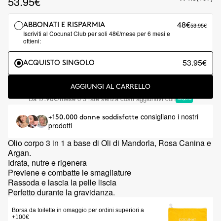
53.95€
48€
53.95€
ABBONATI E RISPARMIA
Iscriviti al Cocunat Club per soli 48€/mese per 6 mesi e
ottieni:
53.95€
ACQUISTO SINGOLO
AGGIUNGI AL CARRELLO
Da
/mese o 3 rate senza costi aggiuntivi con
17.98€
consigliano i nostri
+150.000 donne soddisfatte
prodotti
Olio corpo 3 in 1 a base di Oli di Mandorla, Rosa Canina e
Argan.
Idrata, nutre e rigenera
Previene e combatte le smagliature
Rassoda e lascia la pelle liscia
Perfetto durante la gravidanza.
Borsa da toilette in omaggio per ordini superiori a
+100€