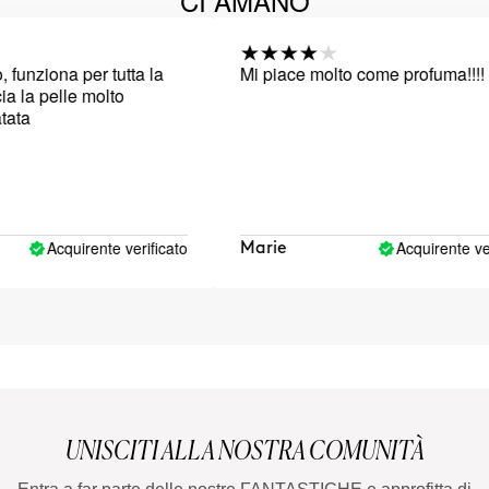
CI AMANO
unziona per tutta la
Mi piace molto come profuma!!!!
 la pelle molto
ta
Acquirente verificato
Acquirente verif
Marie
UNISCITI ALLA NOSTRA COMUNITÀ