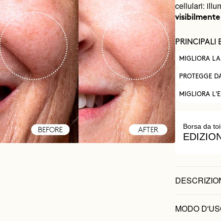
cellulari: il
visibilmente
PRINCIPALI 
MIGLIORA LA
PROTEGGE DA
MIGLIORA L'E
Borsa da toi
EDIZIO
DESCRIZIO
MODO D'US