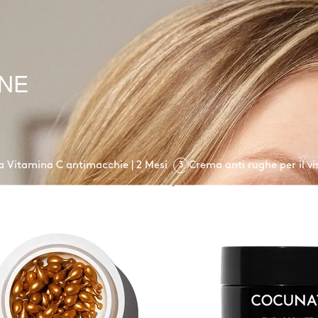
INE
la Vitamina C antimacchie | 2 Mesi
Crema anti rughe per il vi
3