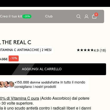
0
Crea il tuo kit
Club
-20%
 THE REAL C
4.9 (18)
ITAMINA C ANTIMACCHIE | 2 MESI
9.95€
-10%
AGGIUNGI AL CARRELLO
in tutto il mondo
+150.000 donne soddisfatte
consigliano i nostri prodotti
0% di Vitamina C pura
(Acido Ascorbico) dal potere
 30 volte superiore.
a è uno scudo antietà contro i radicali liberi e i danni