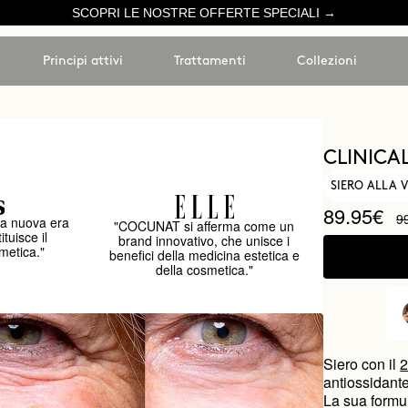
SCOPRI LE NOSTRE OFFERTE SPECIALI →
Principi attivi
Trattamenti
Collezioni
CLINICAL
SIERO ALLA V
89.95€
9
a nuova era
"COCUNAT si afferma come un
ituisce il
brand innovativo, che unisce i
metica."
benefici della medicina estetica e
della cosmetica."
Siero con il
2
antiossidante
La sua formul