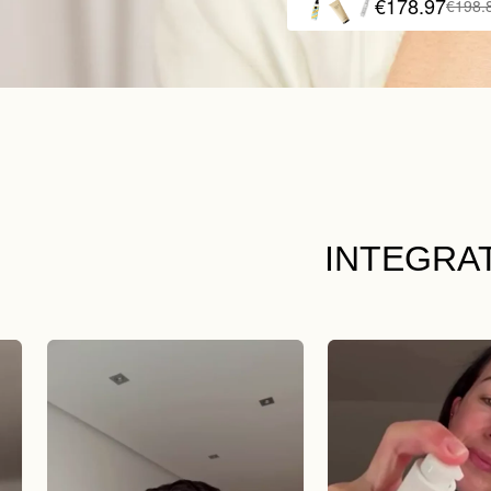
€178.97
€198.
INTEGRA