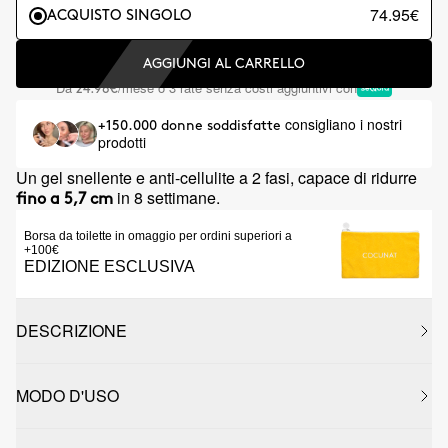
74.95€
ACQUISTO SINGOLO
AGGIUNGI AL CARRELLO
Da
/mese o 3 rate senza costi aggiuntivi con
24.98€
consigliano i nostri
+150.000 donne soddisfatte
prodotti
Un gel snellente e anti-cellulite a 2 fasi, capace di ridurre
in 8 settimane.
fino a 5,7 cm
Borsa da toilette in omaggio per ordini superiori a
+100€
EDIZIONE ESCLUSIVA
DESCRIZIONE
MODO D'USO