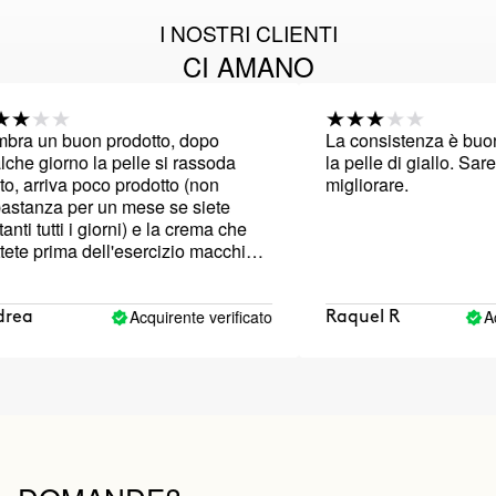
I NOSTRI CLIENTI
CI AMANO
un buon prodotto, dopo
La consistenza è buona,
giorno la pelle si rassoda
la pelle di giallo. Sarebb
rriva poco prodotto (non
migliorare.
nza per un mese se siete
 tutti i giorni) e la crema che
prima dell'esercizio macchia i
 è gialla e anche un po' la pelle.
Acquirente verificato
Acquir
Raquel R