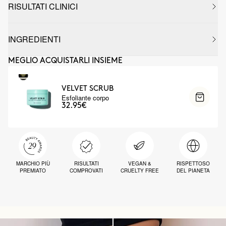
RISULTATI CLINICI
INGREDIENTI
MEGLIO ACQUISTARLI INSIEME
VELVET SCRUB
Esfoliante corpo
32.95€
MARCHIO PIÙ
RISULTATI
VEGAN &
RISPETTOSO
PREMIATO
COMPROVATI
CRUELTY FREE
DEL PIANETA