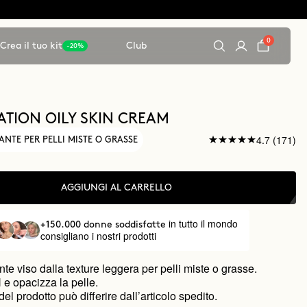
0
Crea il tuo kit
Club
-20%
TION OILY SKIN CREAM
4.7 (171)
ANTE PER PELLI MISTE O GRASSE
AGGIUNGI AL CARRELLO
in tutto il mondo
+150.000 donne soddisfatte
consigliano i nostri prodotti
te viso dalla texture leggera per pelli miste o grasse.
H e opacizza la pelle.
el prodotto può differire dall’articolo spedito.