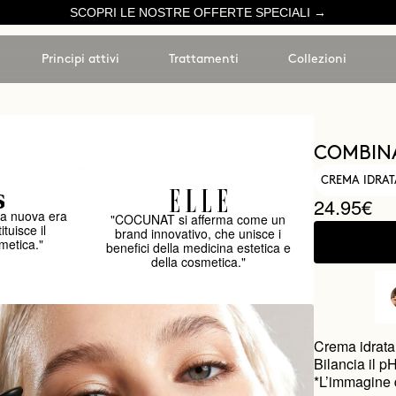
SCOPRI LE NOSTRE OFFERTE SPECIALI →
Principi attivi
Trattamenti
Collezioni
COMBINA
CREMA IDRAT
24.95€
a nuova era
"COCUNAT si afferma come un
ituisce il
brand innovativo, che unisce i
metica."
benefici della medicina estetica e
della cosmetica."
Crema idratan
Bilancia il p
*L’immagine d