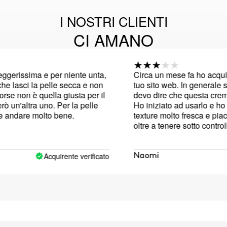
I NOSTRI CLIENTI
CI AMANO
sima e per niente unta,
Circa un mese fa ho acquistato di
i la pelle secca e non
tuo sito web. In generale sono co
n è quella giusta per il
devo dire che questa crema non h
ltra uno. Per la pelle
Ho iniziato ad usarlo e ho scope
e molto bene.
texture molto fresca e piacevole 
oltre a tenere sotto controllo l'olio
giornata, ma fin dal primo momen
sensazione che la mia pelle fosse
secca. Alcuni giorni dopo ho vist
Acquirente verificato
Naomi
mento stava diventando più sec
quindi ho smesso di usarlo, torn
precedente. La mia pelle è mista
grassa, ma penso che questa cr
essere quella giusta per me, pec
piace molto la sua consistenza, 
come controlla la lucentezza, ma