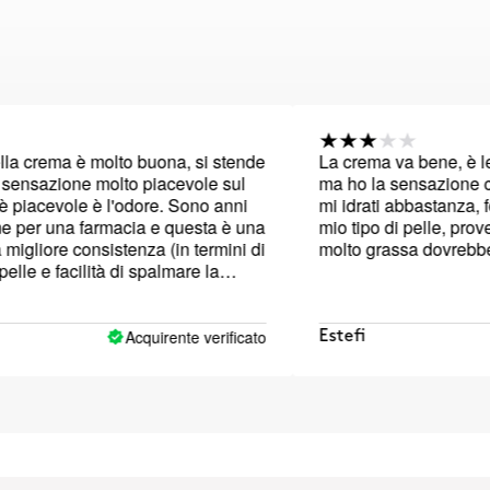
ma è molto buona, si stende
La crema va bene, è leggeris
ione molto piacevole sul
ma ho la sensazione che lasc
vole è l'odore. Sono anni
mi idrati abbastanza, forse no
na farmacia e questa è una
mio tipo di pelle, proverò un'a
e consistenza (in termini di
molto grassa dovrebbe andar
facilità di spalmare la
ovato. Si assorbe molto
ello e morbido. Ma la
 carica e forte e troppo
Acquirente verificato
Estefi
e con il tipo di crema ed è