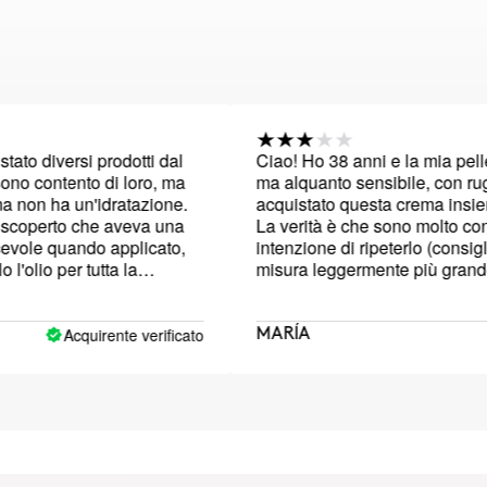
versi prodotti dal
Ciao! Ho 38 anni e la mia pelle è piu
ntento di loro, ma
ma alquanto sensibile, con rughe app
a un'idratazione.
acquistato questa crema insieme al la
rto che aveva una
La verità è che sono molto contento de
quando applicato,
intenzione di ripeterlo (consiglierei 
 per tutta la
misura leggermente più grande perch
to mi ha dato la
velocemente) ma la crema per pelli m
 un po' tesa e
poco idratante. Mi sento come se l'id
o che la zona del
mia pelle fosse minore quando la app
Acquirente verificato
Acq
MARÍA
ca e squamosa,
è ruvida e più sensibile e ho dovuto 
ando alla mia crema
usarla. Ho provato l'elisir e la crema
 con tendenza
mi hai inviato come test e mi sono pia
ema potrebbe non
Con questo intende dire che consiglio 
cato perché mi
prodotti ma la scelta di questa crema
la sua leggerezza e
essere per la pelle molto grassa. Ti a
 dovrò continuare a