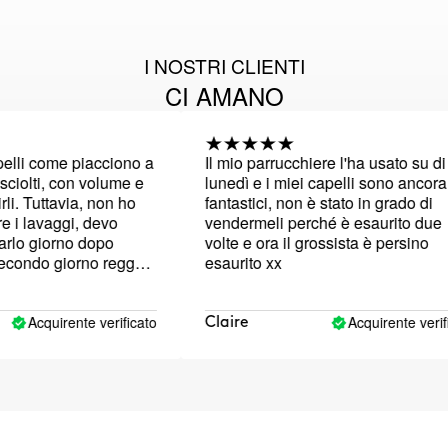
I NOSTRI CLIENTI
CI AMANO
lli come piacciono a
Il mio parrucchiere l'ha usato su di m
iolti, con volume e
lunedì e i miei capelli sono ancora
 Tuttavia, non ho
fantastici, non è stato in grado di
i lavaggi, devo
vendermeli perché è esaurito due
lo giorno dopo
volte e ora il grossista è persino
condo giorno regge
esaurito xx
tri shampoo ma
, non arrivo al
apelli puliti. L'odore
Acquirente verificato
Acquirente verifica
Claire
iace per niente,
olo quando lo