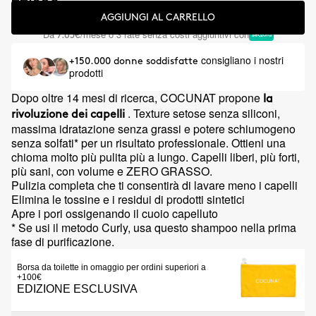
AGGIUNGI AL CARRELLO
Da
/mese o 3 rate senza costi aggiuntivi con
7.65€
consigliano i nostri
+150.000 donne soddisfatte
prodotti
Dopo oltre 14 mesi di ricerca, COCUNAT propone
la
. Texture setose senza siliconi,
rivoluzione dei capelli
massima idratazione senza grassi e potere schiumogeno
senza solfati* per un risultato professionale. Ottieni una
chioma molto più pulita più a lungo. Capelli liberi, più forti,
più sani, con volume e ZERO GRASSO.
Pulizia completa che ti consentirà di lavare meno i capelli
Elimina le tossine e i residui di prodotti sintetici
Apre i pori ossigenando il cuoio capelluto
* Se usi il metodo Curly, usa questo shampoo nella prima
fase di purificazione.
Borsa da toilette in omaggio per ordini superiori a
+100€
EDIZIONE ESCLUSIVA