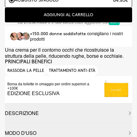
ACQUISTO SINGOLO
AGGIUNGI AL CARRELLO
Da
/mese o 3 rate senza costi aggiuntivi con
21.65€
consigliano i nostri
+150.000 donne soddisfatte
prodotti
Una crema per il contorno occhi che ricostruisce la
struttura della pelle, riducendo rughe, borse e occhiaie.
PRINCIPALI BENEFICI
RASSODA LA PELLE
TRATTAMENTO ANTI-ETÀ
Borsa da toilette in omaggio per ordini superiori a
+100€
EDIZIONE ESCLUSIVA
DESCRIZIONE
MODO D'USO