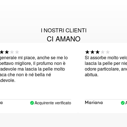
I NOSTRI CLIENTI
CI AMANO
nerale mi piace, anche se me lo
Si assorbe molto veloc
tavo migliore, il profumo non è
lascia la pelle per nien
evole ma lascia la pelle molto
odore particolare, anche
 che non è né bella né
abitua.
vole.
Acquirente verificato
Acq
Mariana