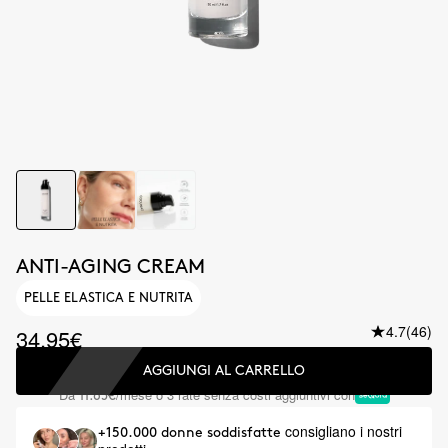
ANTI-AGING CREAM
PELLE ELASTICA E NUTRITA
4.7
(46)
34.95€
AGGIUNGI AL CARRELLO
Da
/mese o 3 rate senza costi aggiuntivi con
11.65€
consigliano i nostri
+150.000 donne soddisfatte