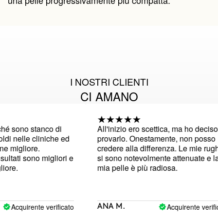
una pelle progressivamente più compatta.””
I NOSTRI CLIENTI
CI AMANO
no stanco di
All'inizio ero scettica, ma ho deciso di
lle cliniche ed
provarlo. Onestamente, non posso
liore.
credere alla differenza. Le mie rughe
 sono migliori e
si sono notevolmente attenuate e la
mia pelle è più radiosa.
uirente verificato
Acquirente verificato
ANA M.