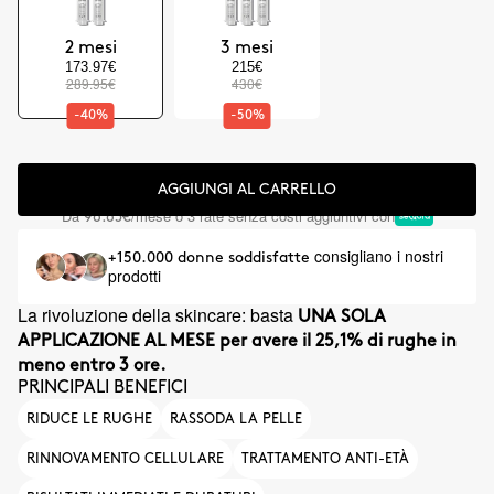
2 mesi
3 mesi
173.97€
215€
289.95€
430€
-40%
-50%
AGGIUNGI AL CARRELLO
Da
/mese o 3 rate senza costi aggiuntivi con
96.65€
consigliano i nostri
+150.000 donne soddisfatte
prodotti
La rivoluzione della skincare: basta
UNA SOLA
APPLICAZIONE AL MESE per avere il 25,1% di rughe in
meno entro 3 ore.
PRINCIPALI BENEFICI
RIDUCE LE RUGHE
RASSODA LA PELLE
RINNOVAMENTO CELLULARE
TRATTAMENTO ANTI-ETÀ