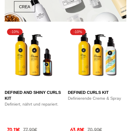
CREA
-10%
-10%
DEFINED AND SHINY CURLS
DEFINED CURLS KIT
KIT
Definierende Creme & Spray
Definiert, nährt und repariert.
70.11€
77.90€
63.81€
70.90€