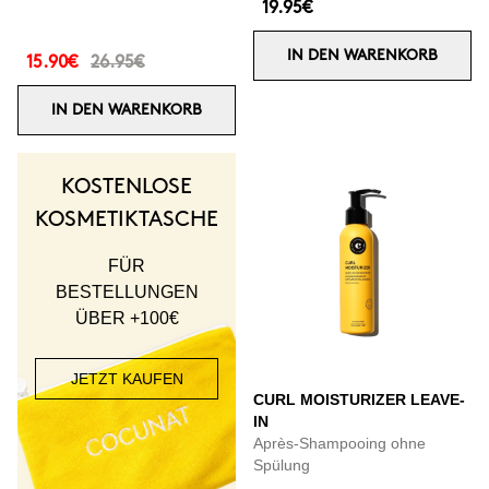
19.95€
IN DEN WARENKORB
15.90€
26.95€
IN DEN WARENKORB
KOSTENLOSE
KOSMETIKTASCHE
FÜR
BESTELLUNGEN
ÜBER +100€
JETZT KAUFEN
CURL MOISTURIZER LEAVE-
IN
Après-Shampooing ohne
Spülung