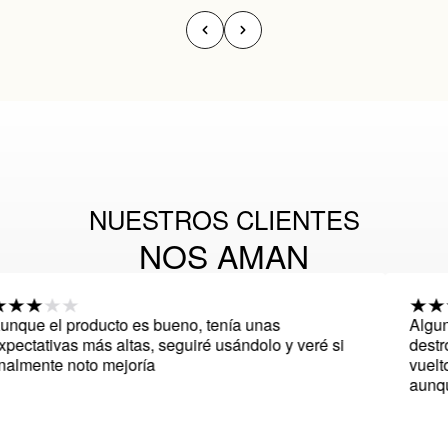
NUESTROS CLIENTES
NOS AMAN
l producto es bueno, tenía unas
Algun produ
ivas más altas, seguiré usándolo y veré si
destrozado m
te noto mejoría
vuelto a ver
aunque aun n