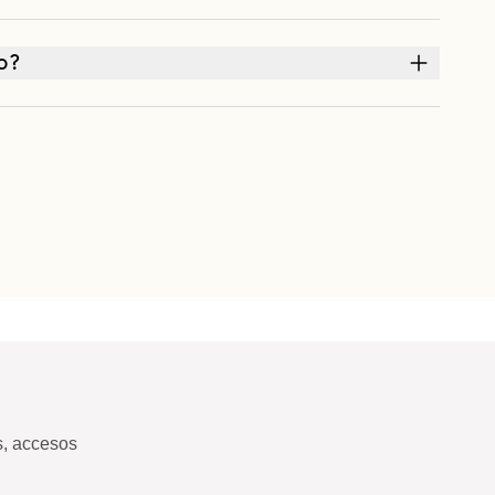
o?
s, accesos