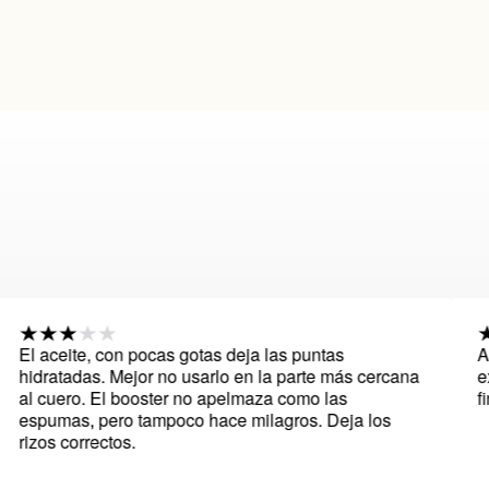
ceite, con pocas gotas deja las puntas
Aunque e
atadas. Mejor no usarlo en la parte más cercana
expectat
uero. El booster no apelmaza como las
finalmen
mas, pero tampoco hace milagros. Deja los
 correctos.