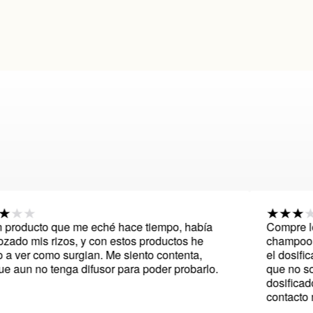
cto que me eché hace tiempo, había
Compre los produ
is rizos, y con estos productos he
champoo, y el cu
 como surgian. Me siento contenta,
el dosificador n
o tenga difusor para poder probarlo.
que no son nada
dosificadores m
contacto nada b