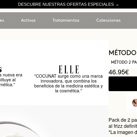
DESCUBRE NUESTRAS OFERTAS ESPECIALES →
es
Activos
Tratamientos
Colecciones
MÉTODO
MÉTODO 2 PA
46.95€
 nueva era
"COCUNAT surge como una marca
tituye al
innovadora, que combina los
mética."
beneficios de la medicina estética y
la cosmética."
Pack de 2 pas
al frizz defin
*La imagen d