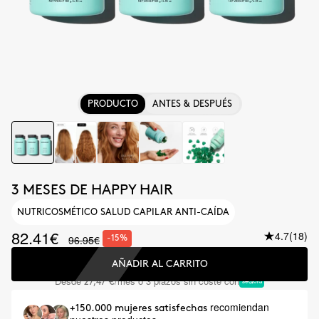
PRODUCTO
ANTES & DESPUÉS
3 MESES DE HAPPY HAIR
NUTRICOSMÉTICO SALUD CAPILAR ANTI-CAÍDA
82.41€
4.7
(18)
96.95€
-15%
AÑADIR AL CARRITO
Desde
/mes o 3 plazos sin coste con
27,47 €
recomiendan
+150.000 mujeres satisfechas