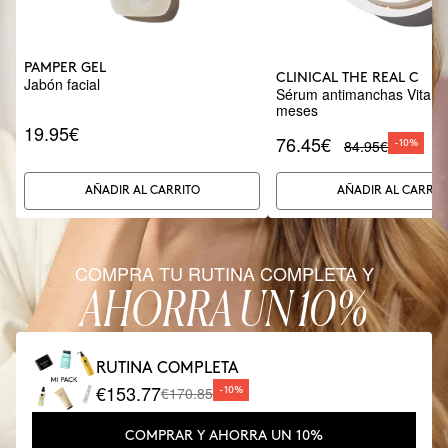
PAMPER GEL
CLINICAL THE REAL C
Jabón facial
Sérum antimanchas Vitamin
meses
19.95€
76.45€
84.95€
-10%
AÑADIR AL CARRITO
AÑADIR AL CARRIT
COMPRA TU RUTINA COMPLETA Y
AHORRA UN 10%
RUTINA COMPLETA
€153.77
€170.85
-10%
COMPRAR Y AHORRA UN 10%