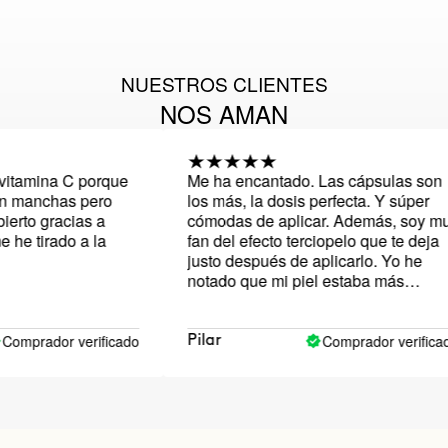
NUESTROS CLIENTES
NOS AMAN
ina C porque
Me ha encantado. Las cápsulas son
nchas pero
los más, la dosis perfecta. Y súper
 gracias a
cómodas de aplicar. Además, soy muy
irado a la
fan del efecto terciopelo que te deja
justo después de aplicarlo. Yo he
notado que mi piel estaba más
iluminada, de verdad, gran producto
ador verificado
Comprador verificado
Pilar