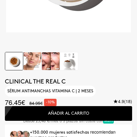
CLINICAL THE REAL C
SÉRUM ANTIMANCHAS VITAMINA C | 2 MESES
76.45€
4.9
(18)
84.95€
-10%
AÑADIR AL CARRITO
Desde
/mes o 3 plazos sin coste con
25,48 €
recomiendan
+150.000 mujeres satisfechas