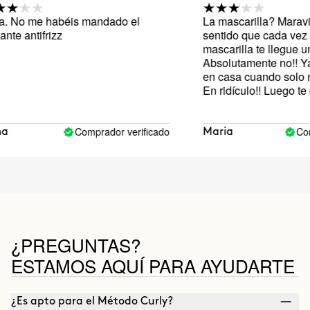
o me habéis mandado el
La mascarilla? Maravillos
 antifrizz
sentido que cada vez que 
mascarilla te llegue una t
Absolutamente no!! Ya ten
en casa cuando solo neces
En ridículo!! Luego te dic
sacan los productos en t
por el medio ambiente, pe
embargo están llenando d
Comprador verificado
Comprad
Maria
innecesarias el mundo... 
que la primera vez te man
toalla, pero por favor, co
suficiente... Gracias
¿PREGUNTAS?
ESTAMOS AQUÍ PARA AYUDARTE
¿Es apto para el Método Curly?