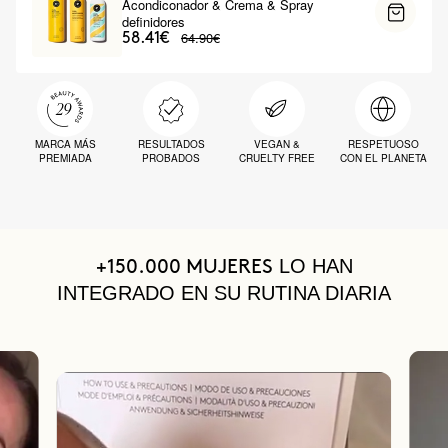
Acondiconador & Crema & Spray
definidores
64.90€
58.41€
MARCA MÁS
RESULTADOS
VEGAN &
RESPETUOSO
PREMIADA
PROBADOS
CRUELTY FREE
CON EL PLANETA
LO HAN
+150.000 MUJERES
INTEGRADO EN SU RUTINA DIARIA