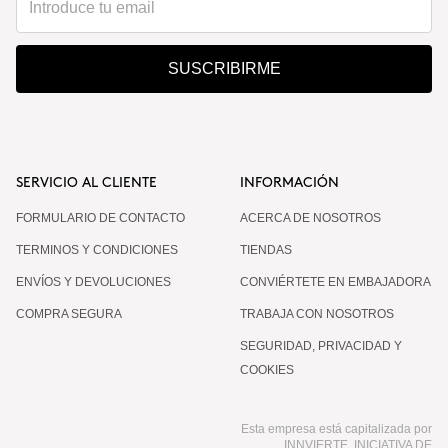
¿Por qué se hacen 3 aplicaciones separadas cada
SUSCRIBIRME
15 días?
¿Se puede combinar con otros productos
corporales?
SERVICIO AL CLIENTE
INFORMACIÓN
FORMULARIO DE CONTACTO
ACERCA DE NOSOTROS
¿Es normal que la respuesta no sea igual en todas
TERMINOS Y CONDICIONES
TIENDAS
las personas?
ENVÍOS Y DEVOLUCIONES
CONVIÉRTETE EN EMBAJADORA
COMPRA SEGURA
TRABAJA CON NOSOTROS
¿Funciona aunque ya cuide mi alimentación y
SEGURIDAD, PRIVACIDAD Y
haga ejercicio?
COOKIES
Esta empresa está capitalizada por
¿Es apto para hombres?
INNVIERTE, INICIATIVA DE