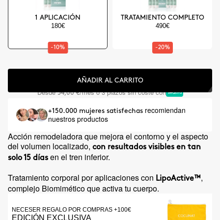
1 APLICACIÓN
TRATAMIENTO COMPLETO
180€
490€
-10%
-20%
AÑADIR AL CARRITO
Desde
/mes o 3 plazos sin coste con
54,00 €
recomiendan
+150.000 mujeres satisfechas
nuestros productos
Acción remodeladora que mejora el contorno y el aspecto
del volumen localizado,
con resultados visibles en tan
en el tren inferior.
solo 15 días
Tratamiento corporal por aplicaciones con
,
LipoActive™
complejo Biomimético que activa tu cuerpo.
NECESER REGALO POR COMPRAS +100€
EDICIÓN EXCLUSIVA