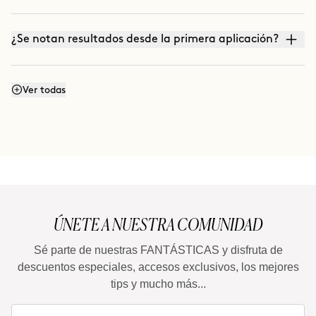
¿Se notan resultados desde la primera aplicación?
¿Funciona aunque no cuide mi alimentación y no
Ver todas
haga ejercicio?
¿Por qué algunas zonas responden más rápido que
otras?
ÚNETE A NUESTRA COMUNIDAD
¿Es un tratamiento para perder peso?
Sé parte de nuestras FANTÁSTICAS y disfruta de
descuentos especiales, accesos exclusivos, los mejores
¿Cuánto tiempo debe pasar entre un tratamiento
tips y mucho más...
completo y el siguiente?