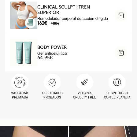
CLINICAL SCULPT | TREN
SUPERIOR
Remodelador corporal de acción dirigida
180€
162€
BODY POWER
Gel anticelulítico
64.95€
MARCA MÁS
RESULTADOS
VEGAN &
RESPETUOSO
PREMIADA
PROBADOS
CRUELTY FREE
CON EL PLANETA