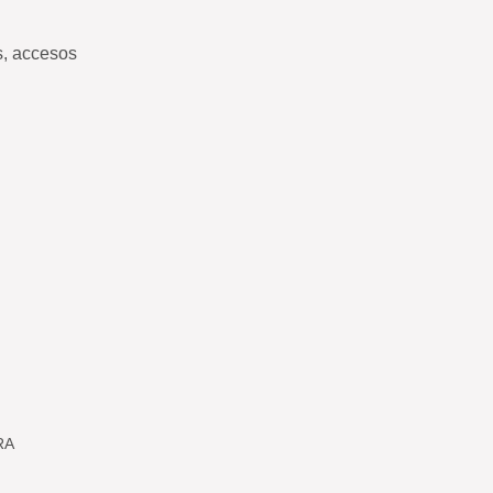
s, accesos
RA