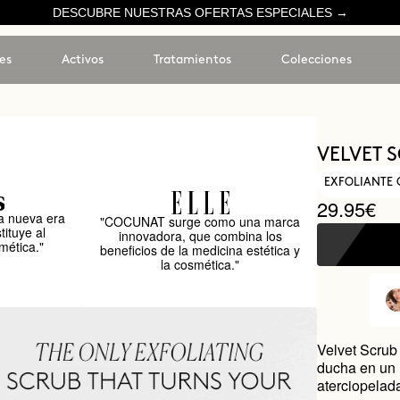
DESCUBRE NUESTRAS OFERTAS ESPECIALES →
es
Activos
Tratamientos
Colecciones
VELVET 
EXFOLIANTE
29.95€
 nueva era
"COCUNAT surge como una marca
tituye al
innovadora, que combina los
mética."
beneficios de la medicina estética y
la cosmética."
Velvet Scrub
ducha en un 
aterciopelad