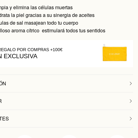
impia y elimina las células muertas
drata la piel gracias a su sinergia de aceites
ulas de sal masajean todo tu cuerpo
loso aroma cítrico estimulará todos tus sentidos
REGALO POR COMPRAS +100€
N EXCLUSIVA
ÓN
R
TES