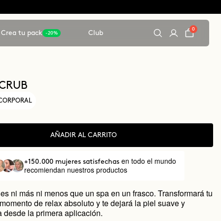
0
Crea tu pack
Club
-20%
SCRUB
 CORPORAL
AÑADIR AL CARRITO
en todo el mundo
+150.000 mujeres satisfechas
recomiendan nuestros productos
 es ni más ni menos que un spa en un frasco. Transformará tu
momento de relax absoluto y te dejará la piel suave y
a desde la primera aplicación.