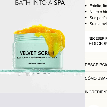
Exfolia, l
Nutre e hi
Sus partíc
Su maravil
NECESER 
EDICIÓ
DESCRIPCI
CÓMO USA
INGREDIEN