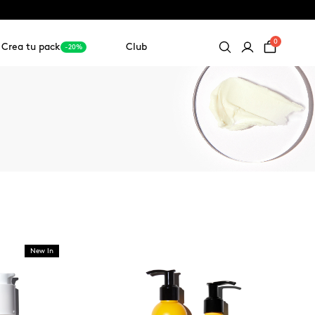
0
Crea tu pack
Club
-20%
New In