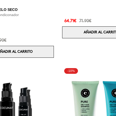
PELO SECO
ndiconador
64.71€
71.90€
AÑADIR AL CARRI
90€
ÑADIR AL CARRITO
-10%