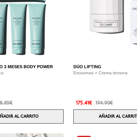
O 3 MESES BODY POWER
DÚO LIFTING
ico
Exosomas + Crema tensora
8.85€
175.41€
194.90€
ÑADIR AL CARRITO
AÑADIR AL CARRI