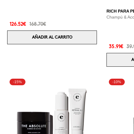
RICH PARA 
Champú & Aco
126.52€
168.70€
AÑADIR AL CARRITO
35.91€
39.
A
-15%
-10%