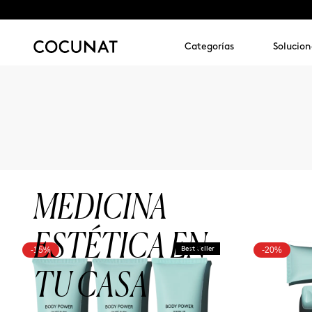
Categorías
Solucion
MEDICINA
ESTÉTICA EN
-15%
Best Seller
-20%
TU CASA