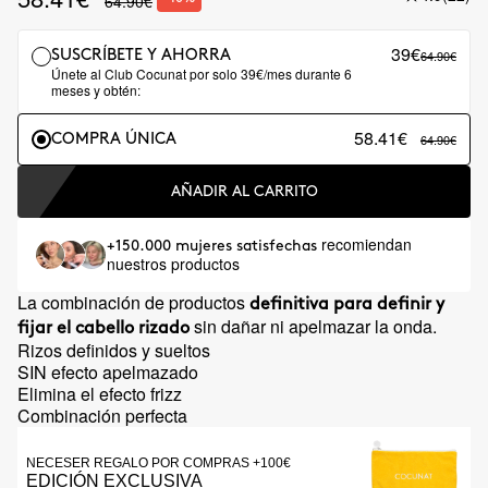
64.90€
39€
64.90€
SUSCRÍBETE Y AHORRA
Únete al Club Cocunat por solo 39€/mes durante 6
meses y obtén:
58.41€
64.90€
COMPRA ÚNICA
AÑADIR AL CARRITO
recomiendan
+150.000 mujeres satisfechas
nuestros productos
La combinación de productos
definitiva para definir y
sin dañar ni apelmazar la onda.
fijar el cabello rizado
Rizos definidos y sueltos
SIN efecto apelmazado
Elimina el efecto frizz
Combinación perfecta
NECESER REGALO POR COMPRAS +100€
EDICIÓN EXCLUSIVA