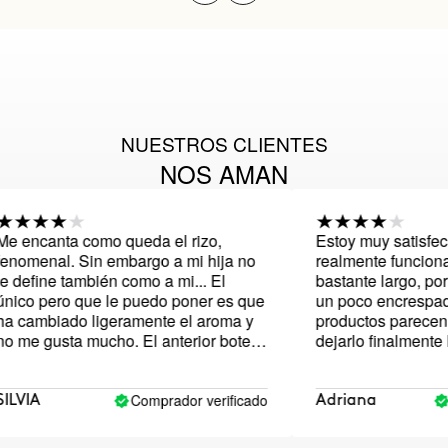
NUESTROS CLIENTES
NOS AMAN
encanta como queda el rizo,
Estoy muy satisfecho
omenal. Sin embargo a mi hija no
realmente funcionaran
define también como a mi... El
bastante largo, por l
co pero que le puedo poner es que
un poco encrespado t
cambiado ligeramente el aroma y
productos parecen lev
me gusta mucho. El anterior bote
dejarlo finalmente liv
 compré dejaba un aroma más
hinchado como quería 
.
no encrespado y bien 
es muy bueno y natura
Comprador verificado
Co
VIA
Adriana
recomiendo y los volv