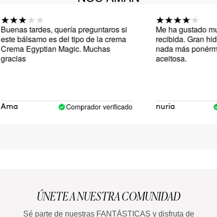
uenas tardes, quería preguntaros si
Me ha gustado much
ste bálsamo es del tipo de la crema
recibida. Gran hidra
rema Egyptian Magic. Muchas
nada más ponérmela
racias
aceitosa.
Comprador verificado
ma
nuria
ÚNETE A NUESTRA COMUNIDAD
Sé parte de nuestras FANTÁSTICAS y disfruta de