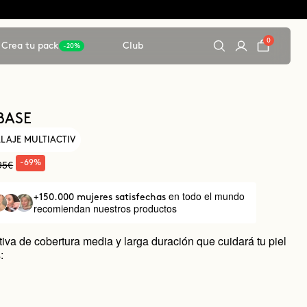
0
Crea tu pack
Club
-20%
BASE
LAJE MULTIACTIV
95€
-69%
en todo el mundo
+150.000 mujeres satisfechas
recomiendan nuestros productos
iva de cobertura media y larga duración que cuidará tu piel
: