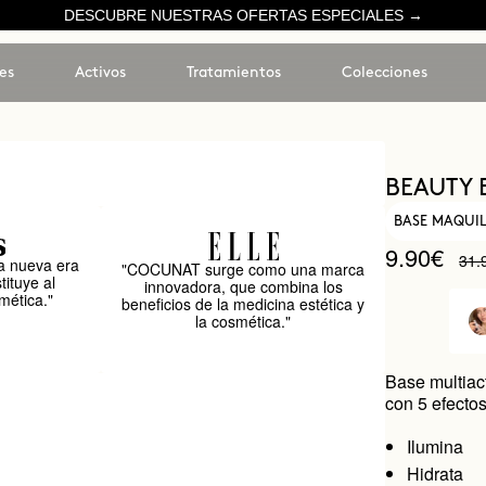
DESCUBRE NUESTRAS OFERTAS ESPECIALES →
es
Activos
Tratamientos
Colecciones
BEAUTY 
BASE MAQUIL
9.90€
31.
 nueva era
"COCUNAT surge como una marca
tituye al
innovadora, que combina los
mética."
beneficios de la medicina estética y
la cosmética."
Base multiact
con 5 efectos
Ilumina
Hidrata