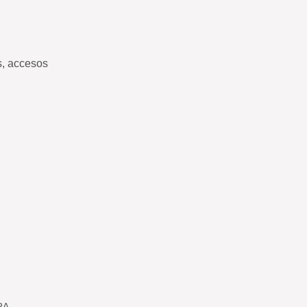
s, accesos
RA