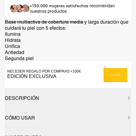
recomiendan
+150.000 mujeres satisfechas
nuestros productos
Base multiactiva de cobertura media
y larga duración que
cuidará tu piel con 5 efectos:
Ilumina
Hidrata
Unifica
Antiedad
Segunda piel
NECESER REGALO POR COMPRAS +100€
EDICIÓN EXCLUSIVA
DESCRIPCIÓN
CÓMO USAR