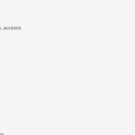
s, accesos
RA