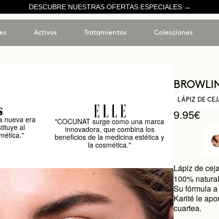
DESCUBRE NUESTRAS OFERTAS ESPECIALES →
es
Activos
Tratamientos
Colecciones
BROWLI
LÁPIZ DE CE
9.95€
 nueva era
"COCUNAT surge como una marca
tituye al
innovadora, que combina los
mética."
beneficios de la medicina estética y
la cosmética."
Lápiz de cej
100% natural 
Su fórmula a
Karité le apo
cuartea.