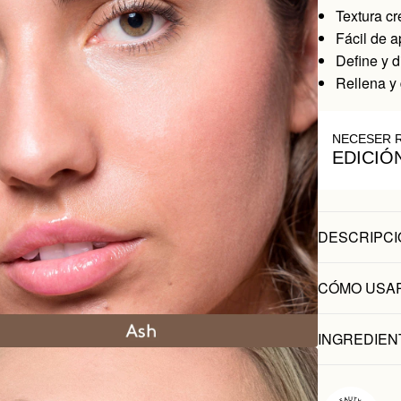
Textura c
Fácil de a
Define y d
Rellena y
NECESER 
EDICIÓ
DESCRIPCI
CÓMO USA
INGREDIEN