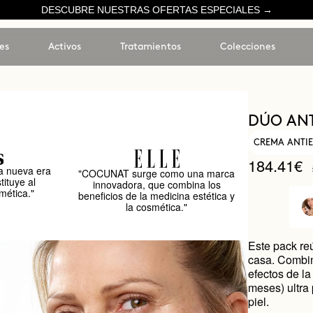
DESCUBRE NUESTRAS OFERTAS ESPECIALES →
es
Activos
Tratamientos
Colecciones
DÚO AN
CREMA ANTIE
184.41€
 nueva era
"COCUNAT surge como una marca
tituye al
innovadora, que combina los
mética."
beneficios de la medicina estética y
la cosmética."
Este pack re
casa. Combin
efectos de l
meses) ultra
piel.