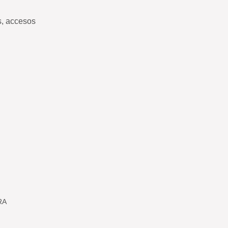
s, accesos
RA