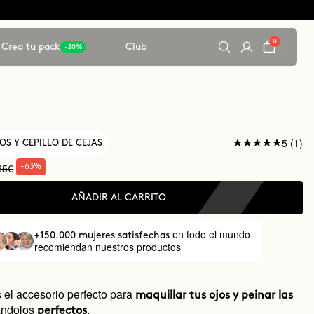
0
Crea tu pack
Club
-20%
5 (1)
OS Y CEPILLO DE CEJAS
65€
-63%
AÑADIR AL CARRITO
en todo el mundo
+150.000 mujeres satisfechas
recomiendan nuestros productos
 el accesorio perfecto para
maquillar tus ojos y peinar las
ándolos
.
perfectos