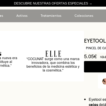
DESCUBRE NUESTRAS OFERTAS ESPECIALES →
es
Activos
Tratamientos
Colecciones
EYETOOL
PINCEL DE OJ
5.05€
13.
 nueva era
"COCUNAT surge como una marca
tituye al
innovadora, que combina los
mética."
beneficios de la medicina estética y
la cosmética."
Eyetool es
dej
cejas