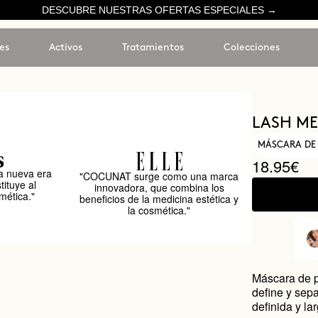
DESCUBRE NUESTRAS OFERTAS ESPECIALES →
es
Activos
Tratamientos
Colecciones
LASH ME
MÁSCARA DE
18.95€
 nueva era
"COCUNAT surge como una marca
tituye al
innovadora, que combina los
mética."
beneficios de la medicina estética y
la cosmética."
Máscara de p
define y sep
definida y l