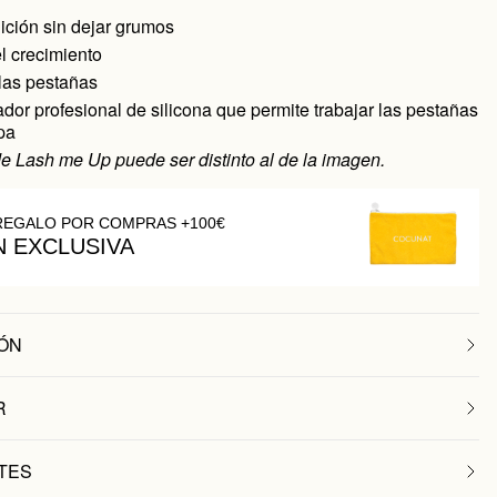
ición sin dejar grumos
l crecimiento
 las pestañas
dor profesional de silicona que permite trabajar las pestañas
pa
de Lash me Up puede ser distinto al de la imagen.
REGALO POR COMPRAS +100€
N EXCLUSIVA
ÓN
R
TES