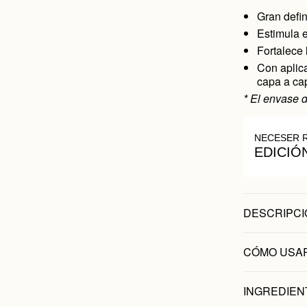
Gran defin
Estimula e
Fortalece
Con aplica
capa a ca
* El envase 
NECESER 
EDICIÓ
DESCRIPCI
CÓMO USA
INGREDIEN