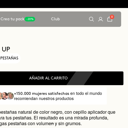
0
Crea tu pack
Club
-20%
 UP
 PESTAÑAS
AÑADIR AL CARRITO
en todo el mundo
+150.000 mujeres satisfechas
recomiendan nuestros productos
estañas natural de color negro, con cepillo aplicador que
ara tus pestañas. El resultado es una mirada profunda,
argas pestañas con volume
n
y sin grumos.