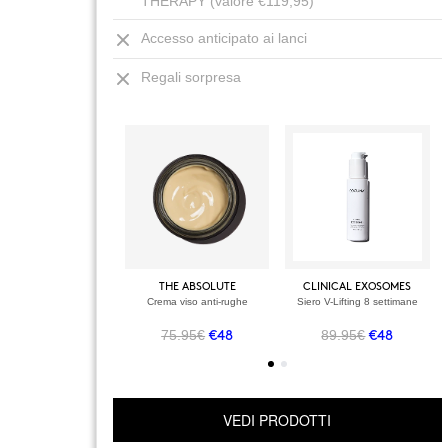
THERAPY (valore €119,95)
Accesso anticipato ai lanci
Regali sorpresa
THE ABSOLUTE
CLINICAL EXOSOMES
Crema viso anti-rughe
Siero V-Lifting 8 settimane
75.95€
89.95€
€48
€48
VEDI PRODOTTI