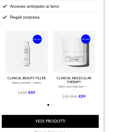
Accesso anticipato ai lanci
Regali sorpresa
+
+
VEDI TUTTI I PROD
CLINICAL BEAUTY FILLER
CLINICAL MOLECULAR
THERAPY
Siero anti-età + micro
VEDI TUTTI I PRODOTTI
OWER + VELVET
Siero anti-macchie + ...
SCRUB
144€
 anti-macchie
€89
139.95€
€89
.90€
€69
VEDI PRODOTTI