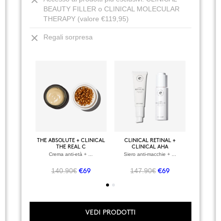
BEAUTY FILLER o CLINICAL MOLECULAR
THERAPY (valore €119,95)
Regali sorpresa
+
VEDI TUTTI I PRODOTTI
THE ABSOLUTE + CLINICAL
CLINICAL RETINAL +
BODY P
CLINICAL RETINAL
THE REAL C
CLINICAL AHA
Siero viso rigenerante
Crema anti-età + ...
Siero anti-macchie + ...
Siero
79.95€
€48
140.90€
147.90€
107
€69
€69
VEDI PRODOTTI