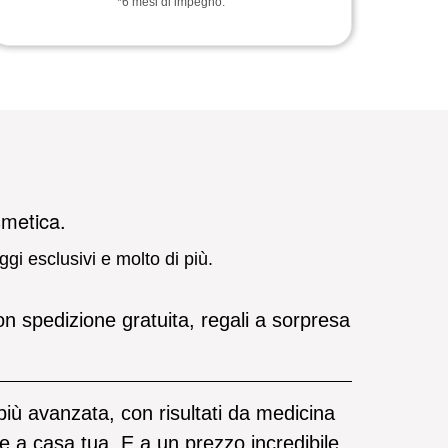
*6 mesi di impegno.
smetica.
ggi esclusivi e molto di più.
con spedizione gratuita, regali a sorpresa
più avanzata, con risultati da medicina
e a casa tua. E a un prezzo incredibile.