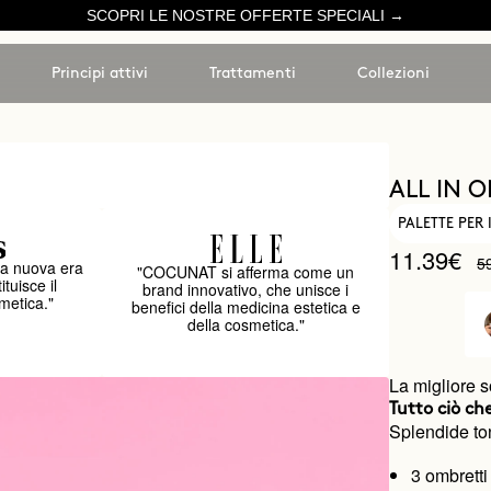
SCOPRI LE NOSTRE OFFERTE SPECIALI →
Principi attivi
Trattamenti
Collezioni
ALL IN 
PALETTE PER
11.39€
5
a nuova era
"COCUNAT si afferma come un
ituisce il
brand innovativo, che unisce i
metica."
benefici della medicina estetica e
della cosmetica."
La migliore s
Tutto ciò ch
Splendide ton
3 ombretti