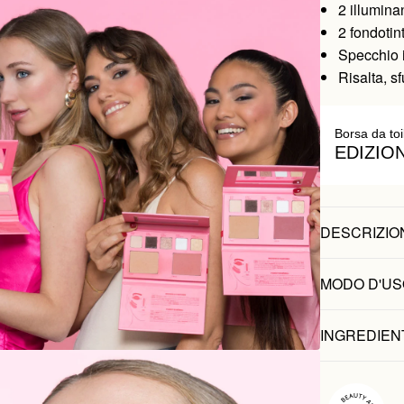
2 illuminan
2 fondotin
Specchio 
Risalta, s
Borsa da toi
EDIZIO
DESCRIZIO
MODO D'US
INGREDIEN