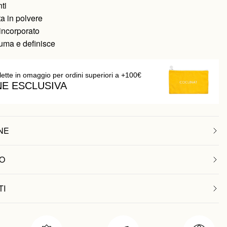
ti
ta in polvere
incorporato
fuma e definisce
lette in omaggio per ordini superiori a +100€
NE ESCLUSIVA
NE
O
TI