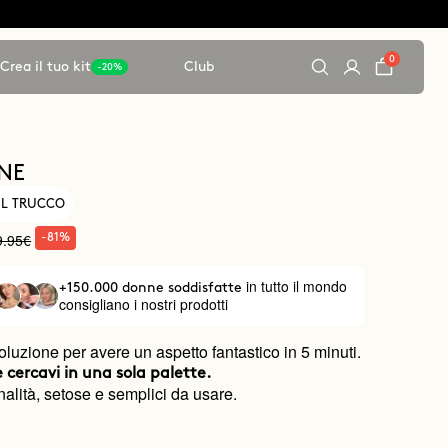
0
Crea il tuo kit
Club
-20%
ONE
 IL TRUCCO
9.95€
-81%
in tutto il mondo
+150.000 donne soddisfatte
consigliano i nostri prodotti
oluzione per avere un aspetto fantastico in 5 minuti.
e cercavi in una sola palette.
alità, setose e semplici da usare.